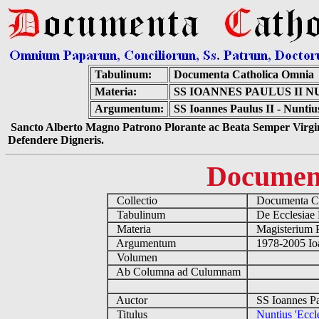
Tabulinum:
Documenta Catholica Omnia
Materia:
SS IOANNES PAULUS II 
Argumentum:
SS Ioannes Paulus II - Nuntiu
Sancto Alberto Magno Patrono Plorante ac Beata Semper Virgin
Defendere Digneris.
Documen
Collectio
Documenta Ca
Tabulinum
De Ecclesiae 
Materia
Magisterium 
Argumentum
1978-2005 Ioa
Volumen
Ab Columna ad Culumnam
Auctor
SS Ioannes Pa
Titulus
Nuntius 'Eccl