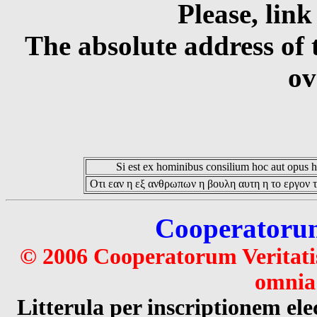
Please, link
The absolute address of 
ov
Si est ex hominibus consilium hoc aut opus hoc
Οτι εαν η εξ ανθρωπων η βουλη αυτη η το εργον τ
Cooperatorum 
© 2006 Cooperatorum Veritatis
omnia 
Litterula per inscriptionem 