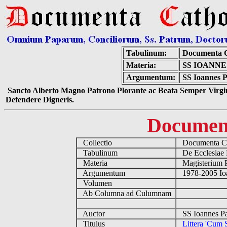
Tabulinum:
Documenta C
Materia:
SS IOANNE
Argumentum:
SS Ioannes Pa
Sancto Alberto Magno Patrono Plorante ac Beata Semper Virgin
Defendere Digneris.
Documen
Collectio
Documenta Ca
Tabulinum
De Ecclesiae 
Materia
Magisterium 
Argumentum
1978-2005 Ioa
Volumen
Ab Columna ad Culumnam
Auctor
SS Ioannes Pa
Titulus
Littera 'Cum S