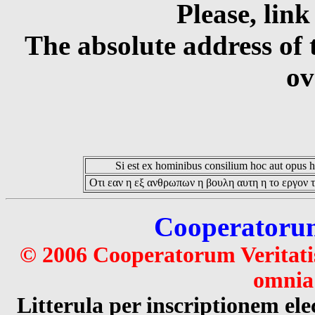
Please, link
The absolute address of 
ov
Si est ex hominibus consilium hoc aut opus hoc
Οτι εαν η εξ ανθρωπων η βουλη αυτη η το εργον τ
Cooperatorum 
© 2006 Cooperatorum Veritatis
omnia 
Litterula per inscriptionem 