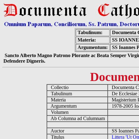
Tabulinum:
Documenta C
Materia:
SS IOANNE
Argumentum:
SS Ioannes P
Sancto Alberto Magno Patrono Plorante ac Beata Semper Virgin
Defendere Digneris.
Documen
Collectio
Documenta Ca
Tabulinum
De Ecclesiae 
Materia
Magisterium 
Argumentum
1978-2005 Ioa
Volumen
Ab Columna ad Culumnam
Auctor
SS Ioannes Pa
Titulus
Littera 'Ut O