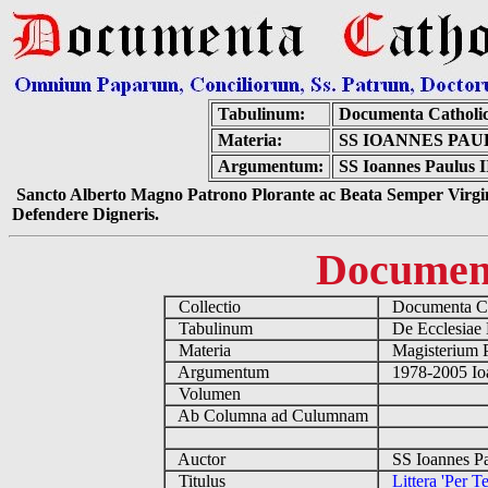
Tabulinum:
Documenta Catholi
Materia:
SS IOANNES PAU
Argumentum:
SS Ioannes Paulus I
Sancto Alberto Magno Patrono Plorante ac Beata Semper Virgin
Defendere Digneris.
Documen
Collectio
Documenta Ca
Tabulinum
De Ecclesiae 
Materia
Magisterium 
Argumentum
1978-2005 Ioa
Volumen
Ab Columna ad Culumnam
Auctor
SS Ioannes Pa
Titulus
Littera 'Per 