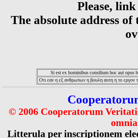
Please, link
The absolute address of 
ov
Si est ex hominibus consilium hoc aut opus hoc
Οτι εαν η εξ ανθρωπων η βουλη αυτη η το εργον τ
Cooperatorum 
© 2006 Cooperatorum Veritatis
omnia 
Litterula per inscriptionem 