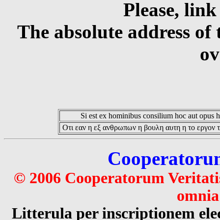
Please, link
The absolute address of 
ov
Si est ex hominibus consilium hoc aut opus hoc
Οτι εαν η εξ ανθρωπων η βουλη αυτη η το εργον τ
Cooperatorum 
© 2006 Cooperatorum Veritatis
omnia 
Litterula per inscriptionem 