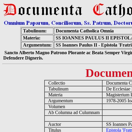
Tabulinum:
Documenta Catholica Omnia
Materia:
SS IOANNES PAULUS II EPISTO
Argumentum:
SS Ioannes Paulus II - Epistola 'Frat
Sancto Alberto Magno Patrono Plorante ac Beata Semper Virgin
Defendere Digneris.
Documen
Collectio
Documenta Ca
Tabulinum
De Ecclesiae 
Materia
Magisterium 
Argumentum
1978-2005 Ioa
Volumen
Ab Columna ad Culumnam
Auctor
SS Ioannes Pa
Titulus
Epistola 'Fra