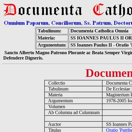
Tabulinum:
Documenta Catholica Omnia
Materia:
SS IOANNES PAULUS II O
Argumentum:
SS Ioannes Paulus II - Oratio '
Sancto Alberto Magno Patrono Plorante ac Beata Semper Virgin
Defendere Digneris.
Documen
Collectio
Documenta Ca
Tabulinum
De Ecclesiae 
Materia
Magisterium 
Argumentum
1978-2005 Ioa
Volumen
Ab Columna ad Culumnam
Auctor
SS Ioannes Pa
Titulus
Oratio 'Patrib