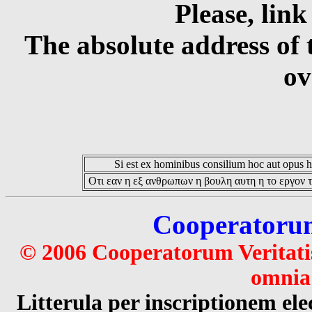
Please, link
The absolute address of 
ov
Si est ex hominibus consilium hoc aut opus hoc
Οτι εαν η εξ ανθρωπων η βουλη αυτη η το εργον τ
Cooperatorum 
© 2006 Cooperatorum Veritatis
omnia 
Litterula per inscriptionem 