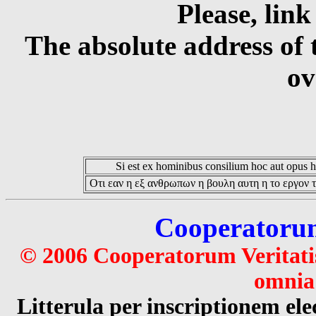
Please, link
The absolute address of 
ov
Si est ex hominibus consilium hoc aut opus hoc
Οτι εαν η εξ ανθρωπων η βουλη αυτη η το εργον τ
Cooperatorum 
© 2006 Cooperatorum Veritatis
omnia 
Litterula per inscriptionem 