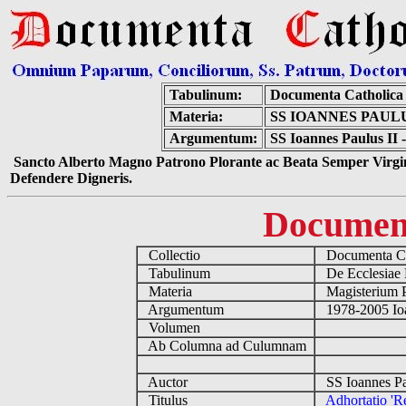
Tabulinum:
Documenta Catholica
Materia:
SS IOANNES PAUL
Argumentum:
SS Ioannes Paulus II 
Sancto Alberto Magno Patrono Plorante ac Beata Semper Virgin
Defendere Digneris.
Documen
Collectio
Documenta Ca
Tabulinum
De Ecclesiae 
Materia
Magisterium 
Argumentum
1978-2005 Ioa
Volumen
Ab Columna ad Culumnam
Auctor
SS Ioannes Pa
Titulus
Adhortatio 'R