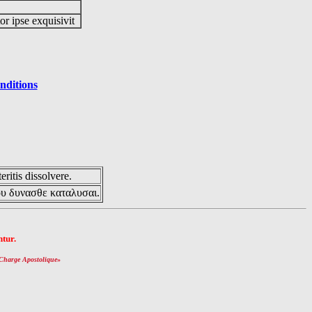
or ipse exquisivit
nditions
eritis dissolvere.
ου δυνασθε καταλυσαι.
tur.
Charge Apostolique
»