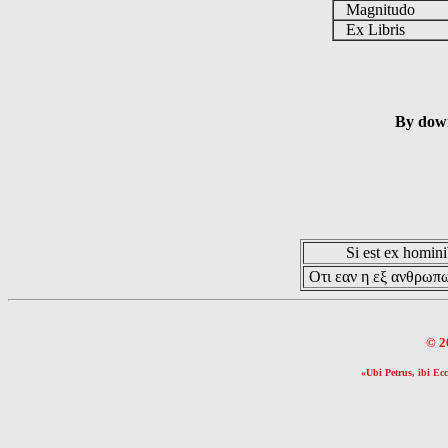
Magnitudo
Ex Libris
By down
Si est ex hominib
Οτι εαν η εξ ανθρωπω
© 2
«Ubi Petrus, ibi Ecc