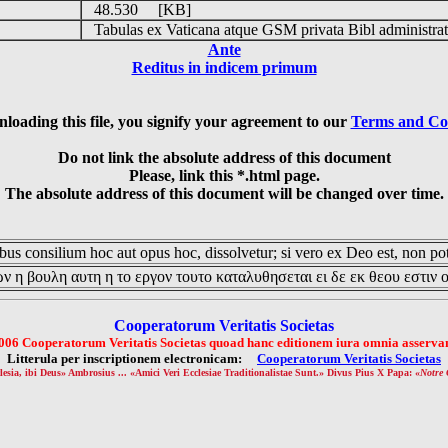
48.530 [KB]
Tabulas ex Vaticana atque GSM privata Bibl administrat
Ante
Reditus in indicem primum
loading this file, you signify your agreement to our
Terms and Co
Do not link the absolute address of this document
Please, link this *.html page.
The absolute address of this document will be changed over time.
us consilium hoc aut opus hoc, dissolvetur; si vero ex Deo est, non pot
ν η βουλη αυτη η το εργον τουτο καταλυθησεται ει δε εκ θεου εστιν 
Cooperatorum Veritatis Societas
006 Cooperatorum Veritatis Societas quoad hanc editionem iura omnia asservan
Litterula per inscriptionem electronicam:
Cooperatorum Veritatis Societas
lesia, ibi Deus» Ambrosius ... «Amici Veri Ecclesiae Traditionalistae Sunt.» Divus Pius X Papa: «
Notre 