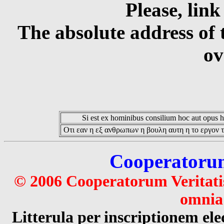
Please, link
The absolute address of 
ov
Si est ex hominibus consilium hoc aut opus hoc
Οτι εαν η εξ ανθρωπων η βουλη αυτη η το εργον τ
Cooperatorum 
© 2006 Cooperatorum Veritatis
omnia 
Litterula per inscriptionem 