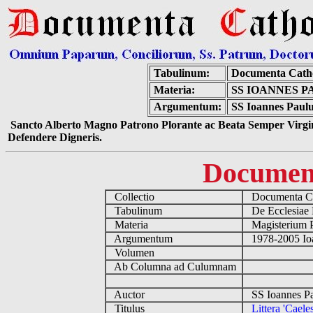
Tabulinum:
Documenta Cath
Materia:
SS IOANNES P
Argumentum:
SS Ioannes Paulus
Sancto Alberto Magno Patrono Plorante ac Beata Semper Virgin
Defendere Digneris.
Documen
Collectio
Documenta Ca
Tabulinum
De Ecclesiae 
Materia
Magisterium 
Argumentum
1978-2005 Ioa
Volumen
Ab Columna ad Culumnam
Auctor
SS Ioannes Pa
Titulus
Littera 'Caeles