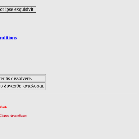
or ipse exquisivit
nditions
eritis dissolvere.
ου δυνασθε καταλυσαι.
tur.
Charge Apostolique
»