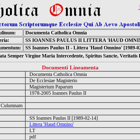
ulinum:
Documenta Catholica Omnia
ria:
SS IOANNES PAULUS II LITTERA 'HAUD OMNI
umentum:
SS Ioannes Paulus II - Littera 'Haud Omnino' [1989-0
ta Semper Virgine Maria Intercedente, Spiritus Sancte, Veritati
Documenti Lineamenta
Documenta Catholica Omnia
De Ecclesiae Magisterio
Magisterium Paparum
1978-2005 Ioannes Paulus II
d Culumnam
SS Ioannes Paulus II [1989-02-14]
Littera 'Haud Omnino'
LT
pdf