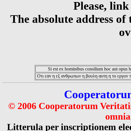
Please, link
The absolute address of 
ov
Si est ex hominibus consilium hoc aut opus hoc
Οτι εαν η εξ ανθρωπων η βουλη αυτη η το εργον τ
Cooperatorum 
© 2006 Cooperatorum Veritatis
omnia 
Litterula per inscriptionem 