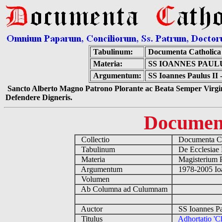
Tabulinum:
Documenta Catholic
Materia:
SS IOANNES PAULU
Argumentum:
SS Ioannes Paulus II -
Sancto Alberto Magno Patrono Plorante ac Beata Semper Virgin
Defendere Digneris.
Documen
Collectio
Documenta Ca
Tabulinum
De Ecclesiae 
Materia
Magisterium 
Argumentum
1978-2005 Ioa
Volumen
Ab Columna ad Culumnam
Auctor
SS Ioannes Pa
Titulus
Adhortatio 'Ch