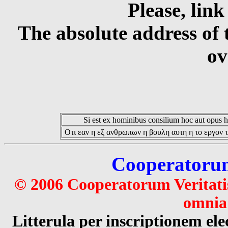
Please, link
The absolute address of 
ov
Si est ex hominibus consilium hoc aut opus hoc
Οτι εαν η εξ ανθρωπων η βουλη αυτη η το εργον τ
Cooperatorum 
© 2006 Cooperatorum Veritatis
omnia 
Litterula per inscriptionem 