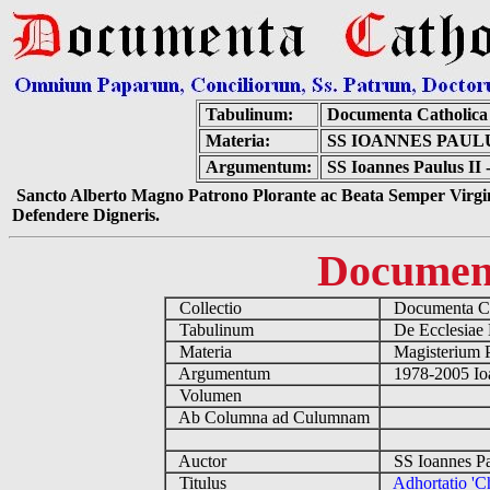
Tabulinum:
Documenta Catholic
Materia:
SS IOANNES PAULU
Argumentum:
SS Ioannes Paulus II -
Sancto Alberto Magno Patrono Plorante ac Beata Semper Virgin
Defendere Digneris.
Documen
Collectio
Documenta Ca
Tabulinum
De Ecclesiae 
Materia
Magisterium 
Argumentum
1978-2005 Ioa
Volumen
Ab Columna ad Culumnam
Auctor
SS Ioannes Pa
Titulus
Adhortatio 'Ch