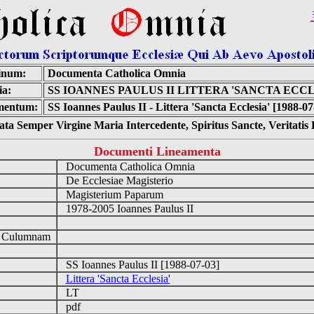
inum:
Documenta Catholica Omnia
ia:
SS IOANNES PAULUS II LITTERA 'SANCTA ECCL
mentum:
SS Ioannes Paulus II - Littera 'Sancta Ecclesia' [1988-07
ta Semper Virgine Maria Intercedente, Spiritus Sancte, Veritati
Documenti Lineamenta
Documenta Catholica Omnia
De Ecclesiae Magisterio
Magisterium Paparum
1978-2005 Ioannes Paulus II
d Culumnam
SS Ioannes Paulus II [1988-07-03]
Littera 'Sancta Ecclesia'
LT
pdf