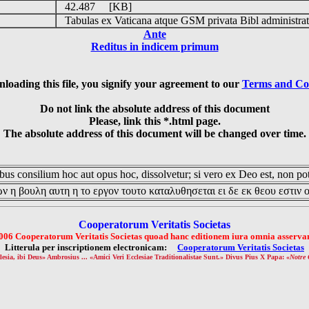
42.487 [KB]
Tabulas ex Vaticana atque GSM privata Bibl administrat
Ante
Reditus in indicem primum
loading this file, you signify your agreement to our
Terms and Co
Do not link the absolute address of this document
Please, link this *.html page.
The absolute address of this document will be changed over time.
us consilium hoc aut opus hoc, dissolvetur; si vero ex Deo est, non pot
ν η βουλη αυτη η το εργον τουτο καταλυθησεται ει δε εκ θεου εστιν 
Cooperatorum Veritatis Societas
006 Cooperatorum Veritatis Societas quoad hanc editionem iura omnia asservan
Litterula per inscriptionem electronicam:
Cooperatorum Veritatis Societas
lesia, ibi Deus» Ambrosius ... «Amici Veri Ecclesiae Traditionalistae Sunt.» Divus Pius X Papa: «
Notre 