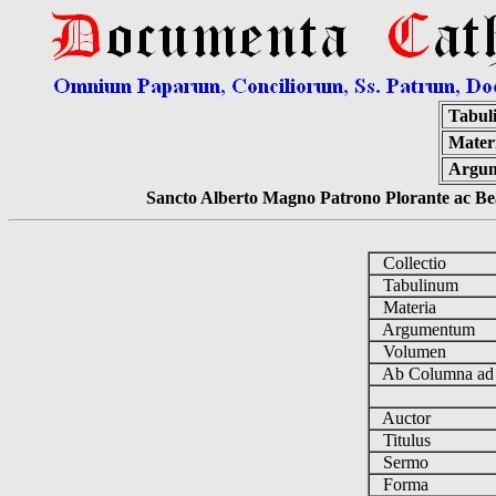
Tabul
Mater
Argu
Sancto Alberto Magno Patrono Plorante ac Bea
Collectio
Tabulinum
Materia
Argumentum
Volumen
Ab Columna a
Auctor
Titulus
Sermo
Forma