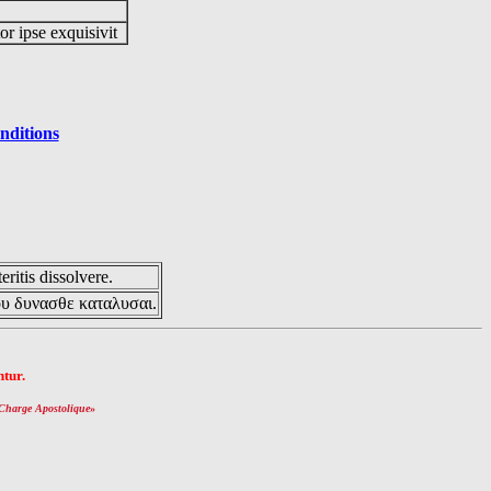
or ipse exquisivit
nditions
eritis dissolvere.
ου δυνασθε καταλυσαι.
tur.
Charge Apostolique
»