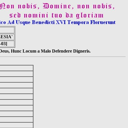
ESIA'
-03]
s Deus, Hunc Locum a Malo Defendere Digneris.