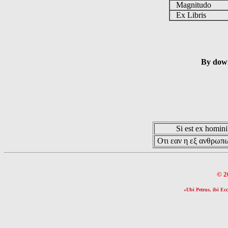
Magnitudo
Ex Libris
By down
Si est ex hominib
Οτι εαν η εξ ανθρωπω
© 2
«Ubi Petrus, ibi Ecc