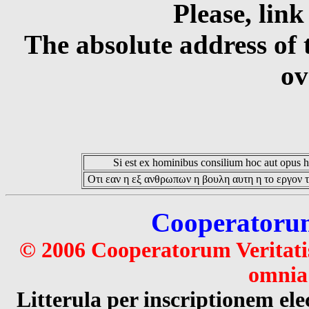
Please, link
The absolute address of 
ov
Si est ex hominibus consilium hoc aut opus hoc
Οτι εαν η εξ ανθρωπων η βουλη αυτη η το εργον τ
Cooperatorum 
© 2006 Cooperatorum Veritatis
omnia 
Litterula per inscriptionem 