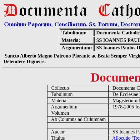
Tabulinum:
Documenta Catholi
Materia:
SS IOANNES PAUL
Argumentum:
SS Ioannes Paulus II 
Sancto Alberto Magno Patrono Plorante ac Beata Semper Virgin
Defendere Digneris.
Documen
Collectio
Documenta Ca
Tabulinum
De Ecclesiae 
Materia
Magisterium 
Argumentum
1978-2005 Ioa
Volumen
Ab Columna ad Culumnam
Auctor
SS Ioannes Pa
Titulus
Allocutio 'Tre