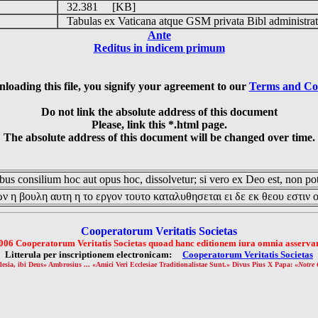
32.381 [KB]
Tabulas ex Vaticana atque GSM privata Bibl administrat
Ante
Reditus in indicem primum
loading this file, you signify your agreement to our
Terms and Co
Do not link the absolute address of this document
Please, link this *.html page.
The absolute address of this document will be changed over time.
us consilium hoc aut opus hoc, dissolvetur; si vero ex Deo est, non pot
ν η βουλη αυτη η το εργον τουτο καταλυθησεται ει δε εκ θεου εστιν 
Cooperatorum Veritatis Societas
006 Cooperatorum Veritatis Societas quoad hanc editionem iura omnia asservan
Litterula per inscriptionem electronicam:
Cooperatorum Veritatis Societas
lesia, ibi Deus» Ambrosius ... «Amici Veri Ecclesiae Traditionalistae Sunt.» Divus Pius X Papa: «
Notre 