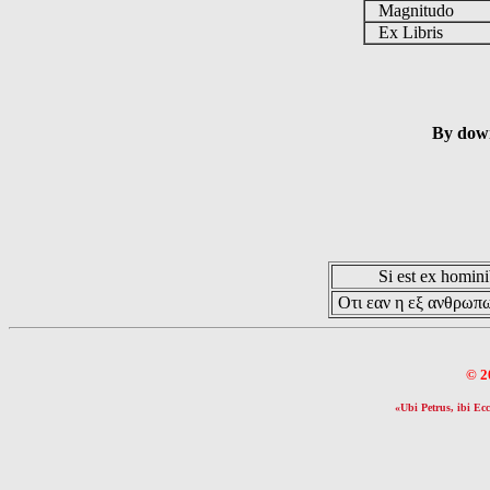
Magnitudo
Ex Libris
By down
Si est ex hominib
Οτι εαν η εξ ανθρωπω
© 2
«Ubi Petrus, ibi Ecc