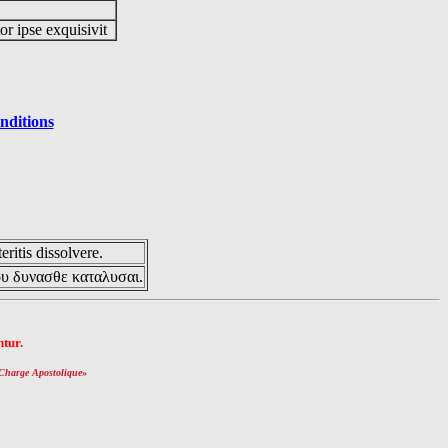
or ipse exquisivit
nditions
eritis dissolvere.
ου δυνασθε καταλυσαι.
tur.
Charge Apostolique
»