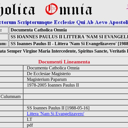
:
Documenta Catholica Omnia
SS IOANNES PAULUS II LITTERA 'NAM SI EVANGEL
um:
SS Ioannes Paulus II - Littera 'Nam Si Evangelizavero' [198
ta Semper Virgine Maria Intercedente, Spiritus Sancte, Veritati
Documenti Lineamenta
Documenta Catholica Omnia
De Ecclesiae Magisterio
Magisterium Paparum
1978-2005 Ioannes Paulus II
d Culumnam
SS Ioannes Paulus II [1988-05-16]
Littera 'Nam Si Evangelizavero'
LT
pdf