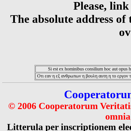
Please, link
The absolute address of 
ov
Si est ex hominibus consilium hoc aut opus hoc
Οτι εαν η εξ ανθρωπων η βουλη αυτη η το εργον τ
Cooperatorum 
© 2006 Cooperatorum Veritatis
omnia 
Litterula per inscriptionem 