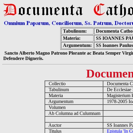
Tabulinum:
Documenta Catho
Materia:
SS IOANNES PA
Argumentum:
SS Ioannes Paulus 
Sancto Alberto Magno Patrono Plorante ac Beata Semper Virgin
Defendere Digneris.
Documen
Collectio
Documenta Ca
Tabulinum
De Ecclesiae 
Materia
Magisterium 
Argumentum
1978-2005 Ioa
Volumen
Ab Columna ad Culumnam
Auctor
SS Ioannes Pa
Titulus
Epistula 'In 