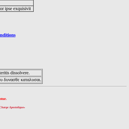
or ipse exquisivit
nditions
eritis dissolvere.
ου δυνασθε καταλυσαι.
tur.
Charge Apostolique
»