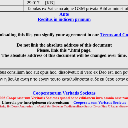
29.017 [KB]
Tabulas ex Vaticana atque GSM privata Bibl administrat
Ante
Reditus in indicem primum
loading this file, you signify your agreement to our
Terms and Co
Do not link the absolute address of this document
Please, link this *.html page.
The absolute address of this document will be changed over time.
us consilium hoc aut opus hoc, dissolvetur; si vero ex Deo est, non pot
ν η βουλη αυτη η το εργον τουτο καταλυθησεται ει δε εκ θεου εστιν 
Cooperatorum Veritatis Societas
006 Cooperatorum Veritatis Societas quoad hanc editionem iura omnia asservan
Litterula per inscriptionem electronicam:
Cooperatorum Veritatis Societas
lesia, ibi Deus» Ambrosius ... «Amici Veri Ecclesiae Traditionalistae Sunt.» Divus Pius X Papa: «
Notre 