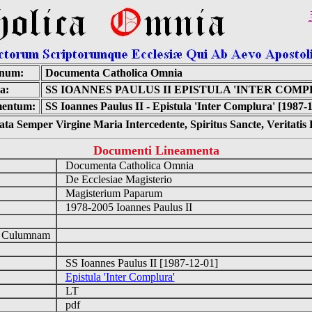
inum:
Documenta Catholica Omnia
a:
SS IOANNES PAULUS II EPISTULA 'INTER COMP
entum:
SS Ioannes Paulus II - Epistula 'Inter Complura' [1987-
ta Semper Virgine Maria Intercedente, Spiritus Sancte, Veritati
Documenti Lineamenta
Documenta Catholica Omnia
De Ecclesiae Magisterio
Magisterium Paparum
1978-2005 Ioannes Paulus II
d Culumnam
SS Ioannes Paulus II [1987-12-01]
Epistula 'Inter Complura'
LT
pdf