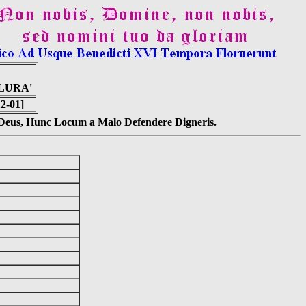
LURA'
12-01]
s Deus, Hunc Locum a Malo Defendere Digneris.