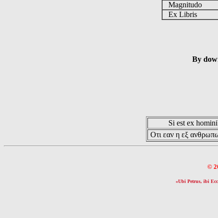
Magnitudo
Ex Libris
By down
Si est ex hominib
Οτι εαν η εξ ανθρωπω
© 2
«Ubi Petrus, ibi Ecc