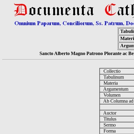
Tabul
Materi
Argum
Sancto Alberto Magno Patrono Plorante ac Bea
Collectio
Tabulinum
Materia
Argumentum
Volumen
Ab Columna a
Auctor
Titulus
Sermo
Forma