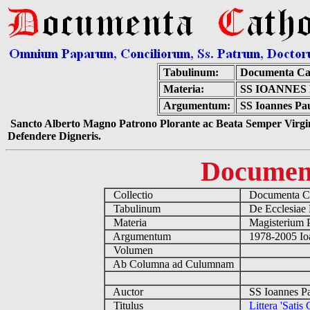
Tabulinum:
Documenta Ca
Materia:
SS IOANNES 
Argumentum:
SS Ioannes Paul
Sancto Alberto Magno Patrono Plorante ac Beata Semper Virgin
Defendere Digneris.
Documen
Collectio
Documenta Ca
Tabulinum
De Ecclesiae 
Materia
Magisterium 
Argumentum
1978-2005 Ioa
Volumen
Ab Columna ad Culumnam
Auctor
SS Ioannes Pa
Titulus
Littera 'Satis 