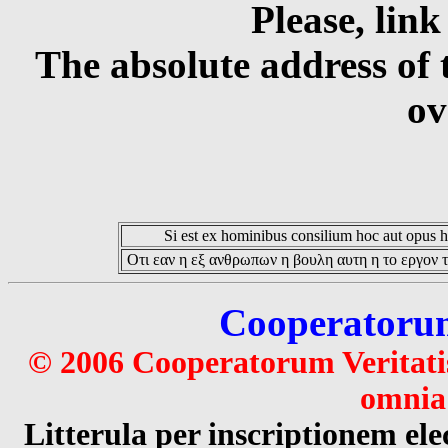
Please, link
The absolute address of 
ov
Si est ex hominibus consilium hoc aut opus hoc
Οτι εαν η εξ ανθρωπων η βουλη αυτη η το εργον τ
Cooperatorum 
© 2006 Cooperatorum Veritatis
omnia 
Litterula per inscriptionem 