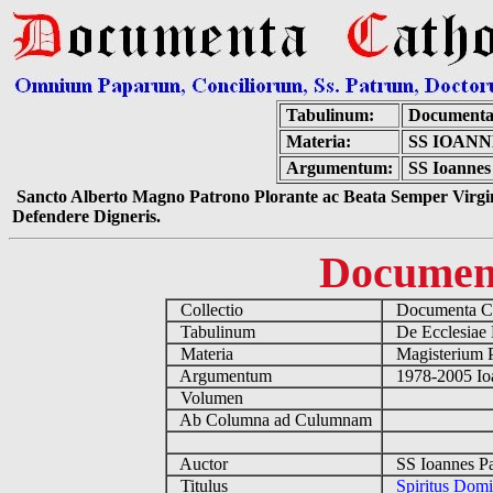
Tabulinum:
Documenta
Materia:
SS IOANN
Argumentum:
SS Ioannes 
Sancto Alberto Magno Patrono Plorante ac Beata Semper Virgin
Defendere Digneris.
Documen
Collectio
Documenta Ca
Tabulinum
De Ecclesiae 
Materia
Magisterium 
Argumentum
1978-2005 Ioa
Volumen
Ab Columna ad Culumnam
Auctor
SS Ioannes Pa
Titulus
Spiritus Domi