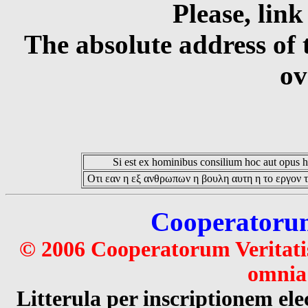
Please, link
The absolute address of 
ov
Si est ex hominibus consilium hoc aut opus hoc
Οτι εαν η εξ ανθρωπων η βουλη αυτη η το εργον τ
Cooperatorum 
© 2006 Cooperatorum Veritatis
omnia 
Litterula per inscriptionem 