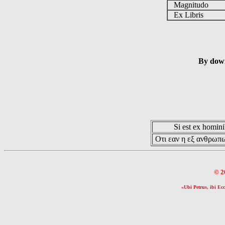
Magnitudo
Ex Libris
By down
Si est ex hominib
Οτι εαν η εξ ανθρωπω
© 2
«Ubi Petrus, ibi Ecc