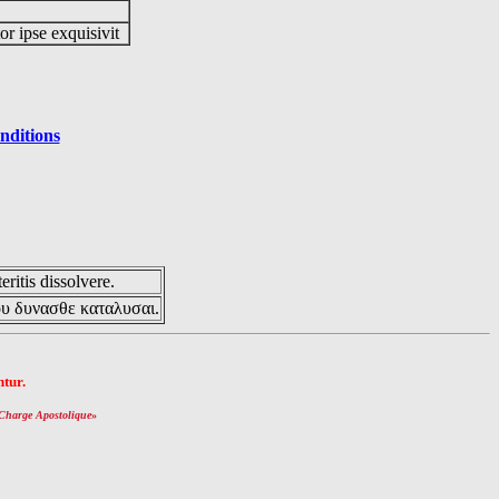
or ipse exquisivit
nditions
eritis dissolvere.
ου δυνασθε καταλυσαι.
tur.
Charge Apostolique
»