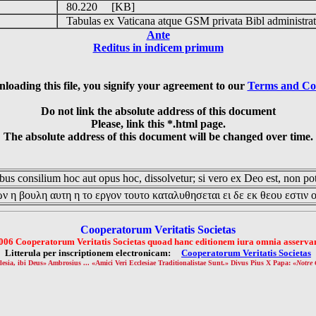
80.220 [KB]
Tabulas ex Vaticana atque GSM privata Bibl administrat
Ante
Reditus in indicem primum
loading this file, you signify your agreement to our
Terms and Co
Do not link the absolute address of this document
Please, link this *.html page.
The absolute address of this document will be changed over time.
us consilium hoc aut opus hoc, dissolvetur; si vero ex Deo est, non pot
ν η βουλη αυτη η το εργον τουτο καταλυθησεται ει δε εκ θεου εστιν 
Cooperatorum Veritatis Societas
006 Cooperatorum Veritatis Societas quoad hanc editionem iura omnia asservan
Litterula per inscriptionem electronicam:
Cooperatorum Veritatis Societas
lesia, ibi Deus» Ambrosius ... «Amici Veri Ecclesiae Traditionalistae Sunt.» Divus Pius X Papa: «
Notre 