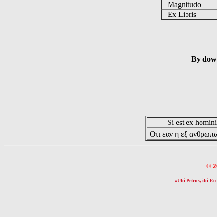
Magnitudo
Ex Libris
By down
Si est ex hominib
Οτι εαν η εξ ανθρωπω
© 2
«Ubi Petrus, ibi Ecc