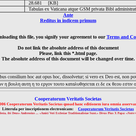
28.681 [KB]
Tabulas ex Vaticana atque GSM privata Bibl administrat
Ante
Reditus in indicem primum
loading this file, you signify your agreement to our
Terms and Co
Do not link the absolute address of this document
Please, link this *.html page.
The absolute address of this document will be changed over time.
us consilium hoc aut opus hoc, dissolvetur; si vero ex Deo est, non pot
ν η βουλη αυτη η το εργον τουτο καταλυθησεται ει δε εκ θεου εστιν 
Cooperatorum Veritatis Societas
006 Cooperatorum Veritatis Societas quoad hanc editionem iura omnia asservan
Litterula per inscriptionem electronicam:
Cooperatorum Veritatis Societas
lesia, ibi Deus» Ambrosius ... «Amici Veri Ecclesiae Traditionalistae Sunt.» Divus Pius X Papa: «
Notre 