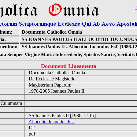
inum:
Documenta Catholica Omnia
ia:
SS IOANNES PAULUS II ALLOCUTIO 'IUCUNDUS
mentum:
SS Ioannes Paulus II - Allocutio 'Iucundus Est' [1986-1
ta Semper Virgine Maria Intercedente, Spiritus Sancte, Veritati
Documenti Lineamenta
Documenta Catholica Omnia
De Ecclesiae Magisterio
Magisterium Paparum
1978-2005 Ioannes Paulus II
d Culumnam
SS Ioannes Paulus II [1986-12-15]
Allocutio 'Iucundus Est'
LT
pdf