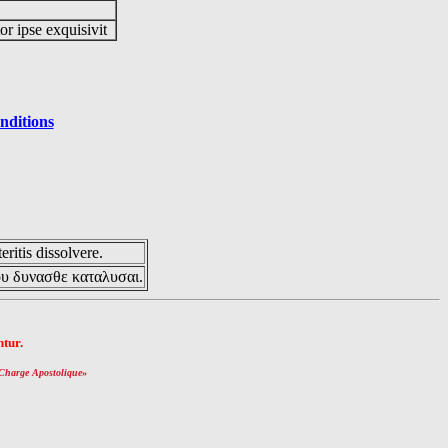
or ipse exquisivit
nditions
eritis dissolvere.
ου δυνασθε καταλυσαι.
tur.
Charge Apostolique
»