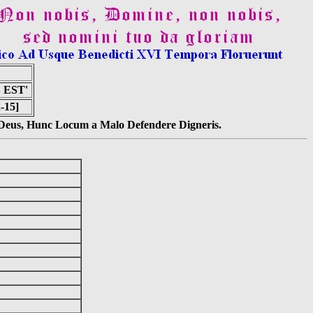
 EST'
2-15]
s Deus, Hunc Locum a Malo Defendere Digneris.