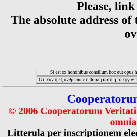
Please, link
The absolute address of 
ov
Si est ex hominibus consilium hoc aut opus hoc
Οτι εαν η εξ ανθρωπων η βουλη αυτη η το εργον τ
Cooperatorum 
© 2006 Cooperatorum Veritatis
omnia 
Litterula per inscriptionem 