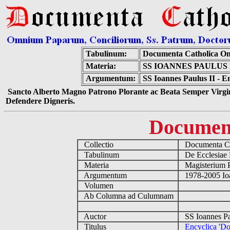
Tabulinum:
Documenta Catholica O
Materia:
SS IOANNES PAULUS
Argumentum:
SS Ioannes Paulus II - E
Sancto Alberto Magno Patrono Plorante ac Beata Semper Virgin
Defendere Digneris.
Documen
Collectio
Documenta Ca
Tabulinum
De Ecclesiae 
Materia
Magisterium 
Argumentum
1978-2005 Ioa
Volumen
Ab Columna ad Culumnam
Auctor
SS Ioannes Pa
Titulus
Encyclica 'Do