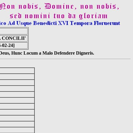
 CONCILII'
6-02-24]
s Deus, Hunc Locum a Malo Defendere Digneris.