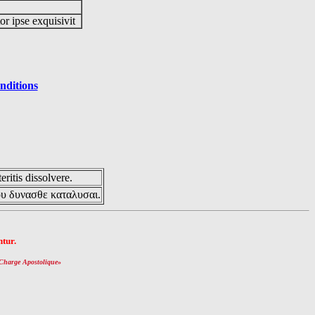
or ipse exquisivit
nditions
eritis dissolvere.
ου δυνασθε καταλυσαι.
tur.
Charge Apostolique
»