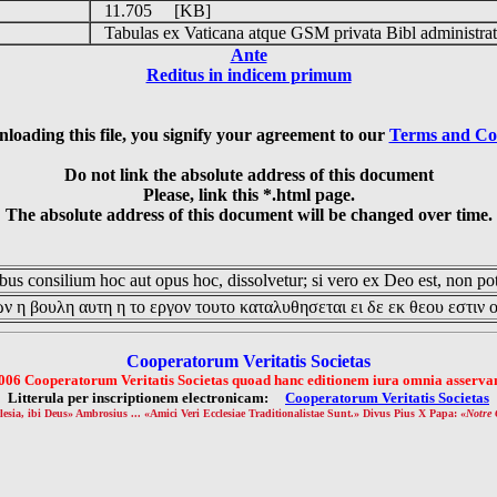
11.705 [KB]
Tabulas ex Vaticana atque GSM privata Bibl administrat
Ante
Reditus in indicem primum
loading this file, you signify your agreement to our
Terms and Co
Do not link the absolute address of this document
Please, link this *.html page.
The absolute address of this document will be changed over time.
us consilium hoc aut opus hoc, dissolvetur; si vero ex Deo est, non pot
ν η βουλη αυτη η το εργον τουτο καταλυθησεται ει δε εκ θεου εστιν 
Cooperatorum Veritatis Societas
006 Cooperatorum Veritatis Societas quoad hanc editionem iura omnia asservan
Litterula per inscriptionem electronicam:
Cooperatorum Veritatis Societas
lesia, ibi Deus» Ambrosius ... «Amici Veri Ecclesiae Traditionalistae Sunt.» Divus Pius X Papa: «
Notre 