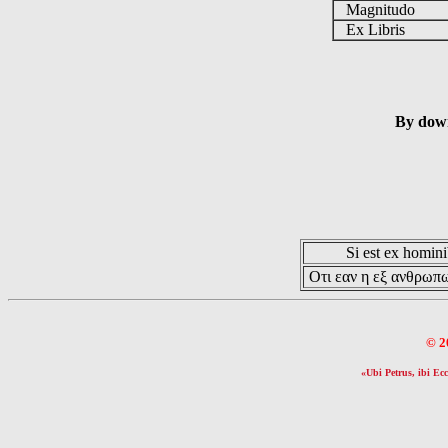
Magnitudo
Ex Libris
By down
Si est ex hominib
Οτι εαν η εξ ανθρωπω
© 2
«Ubi Petrus, ibi Ecc