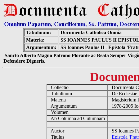
Tabulinum:
Documenta Catholica Omnia
Materia:
SS IOANNES PAULUS II EPIST
Argumentum:
SS Ioannes Paulus II - Epistola 'Frat
Sancto Alberto Magno Patrono Plorante ac Beata Semper Virgin
Defendere Digneris.
Documen
Collectio
Documenta Ca
Tabulinum
De Ecclesiae 
Materia
Magisterium 
Argumentum
1978-2005 Ioa
Volumen
Ab Columna ad Culumnam
Auctor
SS Ioannes Pa
Titulus
Epistola 'Frat