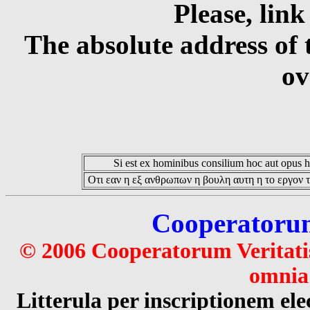
Please, link
The absolute address of 
ov
Si est ex hominibus consilium hoc aut opus hoc
Οτι εαν η εξ ανθρωπων η βουλη αυτη η το εργον τ
Cooperatorum 
© 2006 Cooperatorum Veritatis
omnia 
Litterula per inscriptionem 