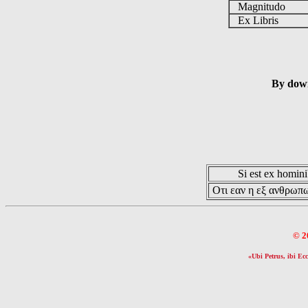
Magnitudo
Ex Libris
By down
Si est ex hominib
Οτι εαν η εξ ανθρωπω
© 2
«Ubi Petrus, ibi Ecc