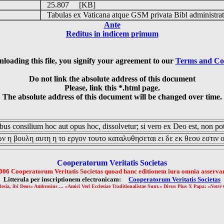
25.807 [KB]
Tabulas ex Vaticana atque GSM privata Bibl administrat
Ante
Reditus in indicem primum
loading this file, you signify your agreement to our
Terms and Co
Do not link the absolute address of this document
Please, link this *.html page.
The absolute address of this document will be changed over time.
us consilium hoc aut opus hoc, dissolvetur; si vero ex Deo est, non pot
ν η βουλη αυτη η το εργον τουτο καταλυθησεται ει δε εκ θεου εστιν 
Cooperatorum Veritatis Societas
006 Cooperatorum Veritatis Societas quoad hanc editionem iura omnia asservan
Litterula per inscriptionem electronicam:
Cooperatorum Veritatis Societas
lesia, ibi Deus» Ambrosius ... «Amici Veri Ecclesiae Traditionalistae Sunt.» Divus Pius X Papa: «
Notre 