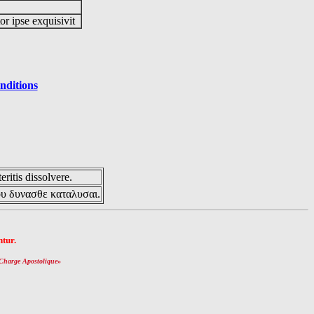
or ipse exquisivit
nditions
eritis dissolvere.
ου δυνασθε καταλυσαι.
tur.
Charge Apostolique
»