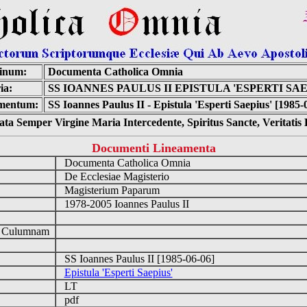
inum:
Documenta Catholica Omnia
ia:
SS IOANNES PAULUS II EPISTULA 'ESPERTI SAE
mentum:
SS Ioannes Paulus II - Epistula 'Esperti Saepius' [1985-
ta Semper Virgine Maria Intercedente, Spiritus Sancte, Veritati
Documenti Lineamenta
Documenta Catholica Omnia
De Ecclesiae Magisterio
Magisterium Paparum
1978-2005 Ioannes Paulus II
d Culumnam
SS Ioannes Paulus II [1985-06-06]
Epistula 'Esperti Saepius'
LT
pdf