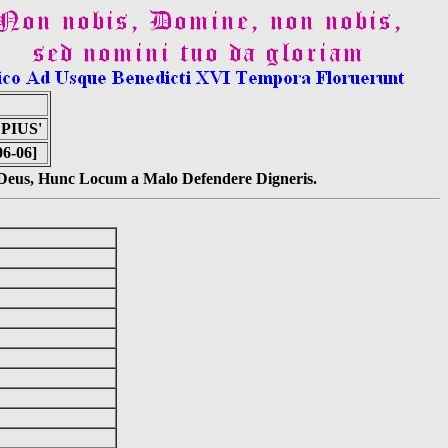
PIUS'
06-06]
s Deus, Hunc Locum a Malo Defendere Digneris.