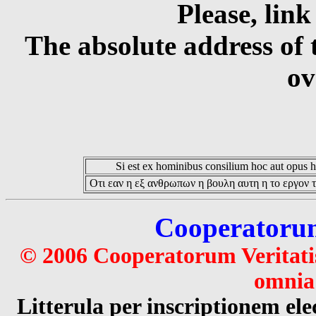
Please, link
The absolute address of 
ov
Si est ex hominibus consilium hoc aut opus hoc
Οτι εαν η εξ ανθρωπων η βουλη αυτη η το εργον τ
Cooperatorum 
© 2006 Cooperatorum Veritatis
omnia 
Litterula per inscriptionem 