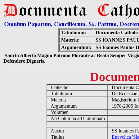
Tabulinum:
Documenta Catholi
Materia:
SS IOANNES PAU
Argumentum:
SS Ioannes Paulus II
Sancto Alberto Magno Patrono Plorante ac Beata Semper Virgin
Defendere Digneris.
Documen
Collectio
Documenta Ca
Tabulinum
De Ecclesiae 
Materia
Magisterium 
Argumentum
1978-2005 Ioa
Volumen
Ab Columna ad Culumnam
Auctor
SS Ioannes Pa
Titulus
Encyclica 'Sl