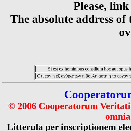
Please, link
The absolute address of 
ov
Si est ex hominibus consilium hoc aut opus hoc
Οτι εαν η εξ ανθρωπων η βουλη αυτη η το εργον τ
Cooperatorum 
© 2006 Cooperatorum Veritatis
omnia 
Litterula per inscriptionem 