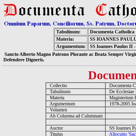
Tabulinum:
Documenta Catholica
Materia:
SS IOANNES PAUL
Argumentum:
SS Ioannes Paulus II -
Sancto Alberto Magno Patrono Plorante ac Beata Semper Virgin
Defendere Digneris.
Documen
Collectio
Documenta Ca
Tabulinum
De Ecclesiae 
Materia
Magisterium 
Argumentum
1978-2005 Ioa
Volumen
Ab Columna ad Culumnam
Auctor
SS Ioannes Pa
Titulus
Allocutio 'Sa