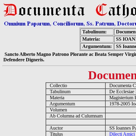
Tabulinum:
Document
Materia:
SS IOAN
Argumentum:
SS Ioanne
Sancto Alberto Magno Patrono Plorante ac Beata Semper Virgin
Defendere Digneris.
Documen
Collectio
Documenta Ca
Tabulinum
De Ecclesiae 
Materia
Magisterium 
Argumentum
1978-2005 Ioa
Volumen
Ab Columna ad Culumnam
Auctor
SS Ioannes Pa
Titulus
Dilecti Amici