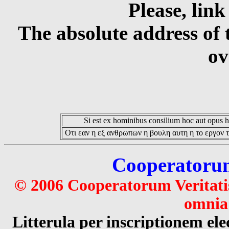
Please, link
The absolute address of 
ov
Si est ex hominibus consilium hoc aut opus hoc
Οτι εαν η εξ ανθρωπων η βουλη αυτη η το εργον τ
Cooperatorum 
© 2006 Cooperatorum Veritatis
omnia 
Litterula per inscriptionem 