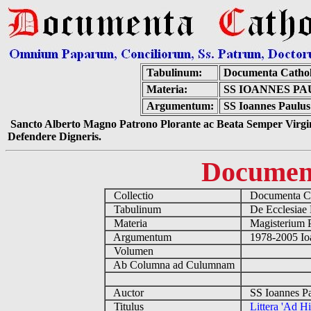
Tabulinum:
Documenta Catho
Materia:
SS IOANNES PA
Argumentum:
SS Ioannes Paulus 
Sancto Alberto Magno Patrono Plorante ac Beata Semper Virgin
Defendere Digneris.
Documen
Collectio
Documenta Ca
Tabulinum
De Ecclesiae 
Materia
Magisterium 
Argumentum
1978-2005 Ioa
Volumen
Ab Columna ad Culumnam
Auctor
SS Ioannes Pa
Titulus
Littera 'Ad Hi