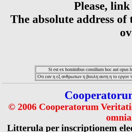
Please, link
The absolute address of 
ov
Si est ex hominibus consilium hoc aut opus hoc
Οτι εαν η εξ ανθρωπων η βουλη αυτη η το εργον τ
Cooperatorum 
© 2006 Cooperatorum Veritatis
omnia 
Litterula per inscriptionem 