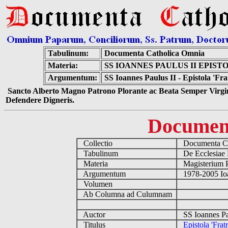
Tabulinum:
Documenta Catholica Omnia
Materia:
SS IOANNES PAULUS II EPIS
Argumentum:
SS Ioannes Paulus II - Epistola 'Fr
Sancto Alberto Magno Patrono Plorante ac Beata Semper Virgin
Defendere Digneris.
Documen
Collectio
Documenta Ca
Tabulinum
De Ecclesiae 
Materia
Magisterium 
Argumentum
1978-2005 Ioa
Volumen
Ab Columna ad Culumnam
Auctor
SS Ioannes Pa
Titulus
Epistola 'Frat