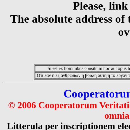
Please, link
The absolute address of 
ov
Si est ex hominibus consilium hoc aut opus hoc
Οτι εαν η εξ ανθρωπων η βουλη αυτη η το εργον τ
Cooperatorum 
© 2006 Cooperatorum Veritatis
omnia 
Litterula per inscriptionem 