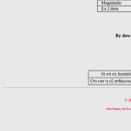
Magnitudo
Ex Libris
By down
Si est ex hominib
Οτι εαν η εξ ανθρωπω
© 2
«Ubi Petrus, ibi Ecc