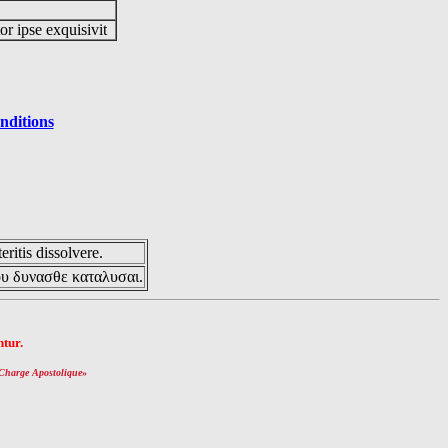
or ipse exquisivit
nditions
eritis dissolvere.
ου δυνασθε καταλυσαι.
tur.
Charge Apostolique
»