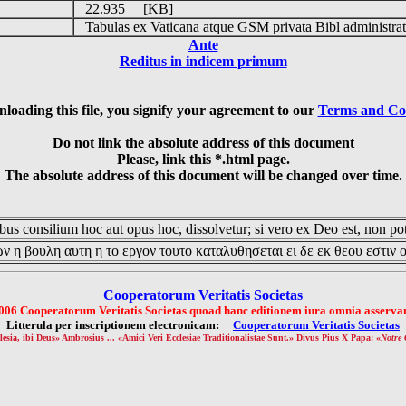
22.935 [KB]
Tabulas ex Vaticana atque GSM privata Bibl administrat
Ante
Reditus in indicem primum
loading this file, you signify your agreement to our
Terms and Co
Do not link the absolute address of this document
Please, link this *.html page.
The absolute address of this document will be changed over time.
us consilium hoc aut opus hoc, dissolvetur; si vero ex Deo est, non pot
ν η βουλη αυτη η το εργον τουτο καταλυθησεται ει δε εκ θεου εστιν 
Cooperatorum Veritatis Societas
006 Cooperatorum Veritatis Societas quoad hanc editionem iura omnia asservan
Litterula per inscriptionem electronicam:
Cooperatorum Veritatis Societas
lesia, ibi Deus» Ambrosius ... «Amici Veri Ecclesiae Traditionalistae Sunt.» Divus Pius X Papa: «
Notre 