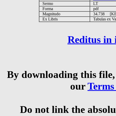
Sermo
LT
Forma
pdf
Magnitudo
34.738 [K
Ex Libris
Tabulas ex Vati
Reditus in
By downloading this file,
our
Terms
Do not link the absolu