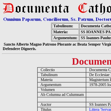
Tabulinum:
Documenta Catho
Materia:
SS IOANNES PA
Argumentum:
SS Ioannes Paulus
Sancto Alberto Magno Patrono Plorante ac Beata Semper Virgin
Defendere Digneris.
Documen
Collectio
Documenta Ca
Tabulinum
De Ecclesiae 
Materia
Magisterium 
Argumentum
1978-2005 Ioa
Volumen
Ab Columna ad Culumnam
Auctor
SS Ioannes Pa
Titulus
Littera 'Serv