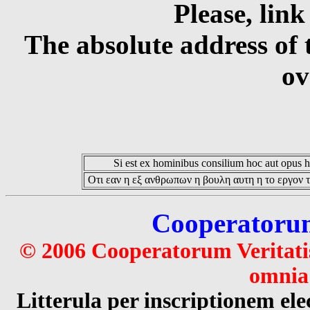
Please, link
The absolute address of 
ov
Si est ex hominibus consilium hoc aut opus hoc
Οτι εαν η εξ ανθρωπων η βουλη αυτη η το εργον τ
Cooperatorum 
© 2006 Cooperatorum Veritatis
omnia 
Litterula per inscriptionem 