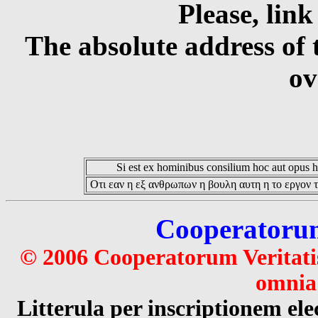
Please, link
The absolute address of 
ov
Si est ex hominibus consilium hoc aut opus hoc
Οτι εαν η εξ ανθρωπων η βουλη αυτη η το εργον τ
Cooperatorum 
© 2006 Cooperatorum Veritatis
omnia 
Litterula per inscriptionem 