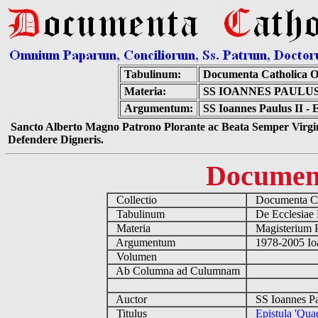
Tabulinum:
Documenta Catholica 
Materia:
SS IOANNES PAULUS
Argumentum:
SS Ioannes Paulus II - 
Sancto Alberto Magno Patrono Plorante ac Beata Semper Virgin
Defendere Digneris.
Documen
Collectio
Documenta Ca
Tabulinum
De Ecclesiae 
Materia
Magisterium 
Argumentum
1978-2005 Ioa
Volumen
Ab Columna ad Culumnam
Auctor
SS Ioannes Pa
Titulus
Epistula 'Qua