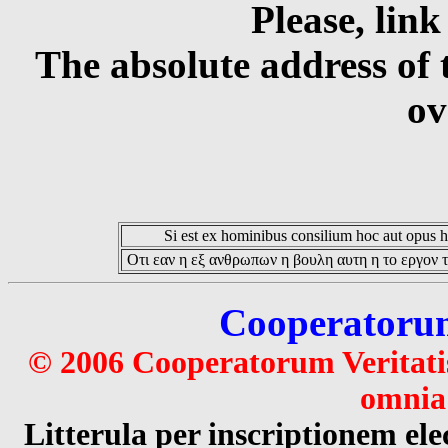
Please, link
The absolute address of 
ov
Si est ex hominibus consilium hoc aut opus hoc
Οτι εαν η εξ ανθρωπων η βουλη αυτη η το εργον τ
Cooperatorum 
© 2006 Cooperatorum Veritatis
omnia 
Litterula per inscriptionem 