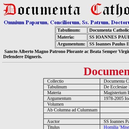
Tabulinum:
Documenta Catholi
Materia:
SS IOANNES PAU
Argumentum:
SS Ioannes Paulus II
Sancto Alberto Magno Patrono Plorante ac Beata Semper Virgin
Defendere Digneris.
Documen
Collectio
Documenta Ca
Tabulinum
De Ecclesiae 
Materia
Magisterium 
Argumentum
1978-2005 Ioa
Volumen
Ab Columna ad Culumnam
Auctor
SS Ioannes Pa
Titulus
Homilia 'Mise