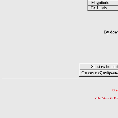
Magnitudo
Ex Libris
By down
Si est ex hominib
Οτι εαν η εξ ανθρωπω
© 2
«Ubi Petrus, ibi Ecc