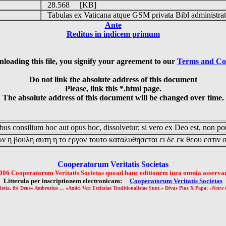
28.568 [KB]
Tabulas ex Vaticana atque GSM privata Bibl administrat
Ante
Reditus in indicem primum
loading this file, you signify your agreement to our
Terms and Co
Do not link the absolute address of this document
Please, link this *.html page.
The absolute address of this document will be changed over time.
us consilium hoc aut opus hoc, dissolvetur; si vero ex Deo est, non pot
ν η βουλη αυτη η το εργον τουτο καταλυθησεται ει δε εκ θεου εστιν 
Cooperatorum Veritatis Societas
006 Cooperatorum Veritatis Societas quoad hanc editionem iura omnia asservan
Litterula per inscriptionem electronicam:
Cooperatorum Veritatis Societas
lesia, ibi Deus» Ambrosius ... «Amici Veri Ecclesiae Traditionalistae Sunt.» Divus Pius X Papa: «
Notre 