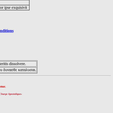
or ipse exquisivit
nditions
eritis dissolvere.
ου δυνασθε καταλυσαι.
tur.
Charge Apostolique
»