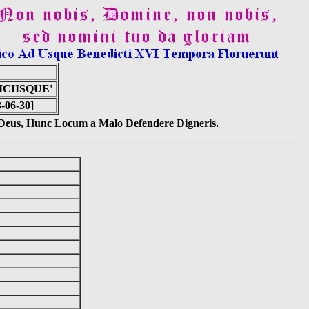
ICIISQUE'
3-06-30]
s Deus, Hunc Locum a Malo Defendere Digneris.