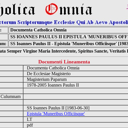
:
Documenta Catholica Omnia
SS IOANNES PAULUS II EPISTULA 'MUNERIBUS OFF
um:
SS Ioannes Paulus II - Epistula 'Muneribus Officiisque' [198
ta Semper Virgine Maria Intercedente, Spiritus Sancte, Veritati
Documenti Lineamenta
Documenta Catholica Omnia
De Ecclesiae Magisterio
Magisterium Paparum
1978-2005 Ioannes Paulus II
d Culumnam
SS Ioannes Paulus II [1983-06-30]
Epistula 'Muneribus Officiisque'
LT
pdf