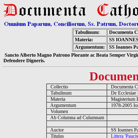
Tabulinum:
Documenta C
Materia:
SS IOANNES
Argumentum:
SS Ioannes Pau
Sancto Alberto Magno Patrono Plorante ac Beata Semper Virgin
Defendere Digneris.
Documen
Collectio
Documenta Ca
Tabulinum
De Ecclesiae 
Materia
Magisterium 
Argumentum
1978-2005 Ioa
Volumen
Ab Columna ad Culumnam
Auctor
SS Ioannes Pa
Titulus
Littera 'Paucis