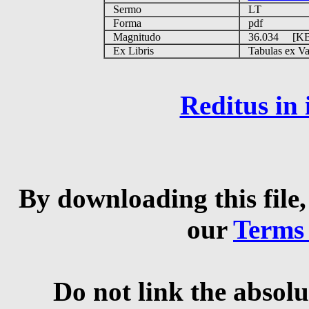
Sermo
LT
Forma
pdf
Magnitudo
36.034 [K
Ex Libris
Tabulas ex Vati
Reditus in
By downloading this file,
our
Terms
Do not link the absolu