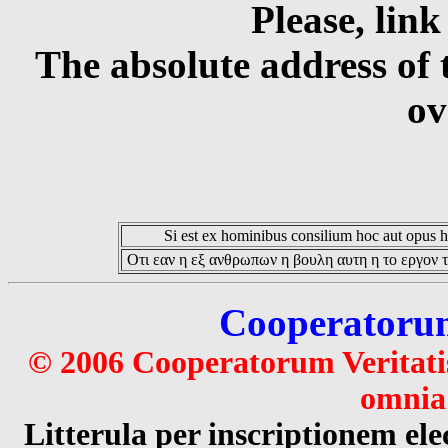
Please, link
The absolute address of 
ov
Si est ex hominibus consilium hoc aut opus hoc
Οτι εαν η εξ ανθρωπων η βουλη αυτη η το εργον τ
Cooperatorum 
© 2006 Cooperatorum Veritatis
omnia 
Litterula per inscriptionem 