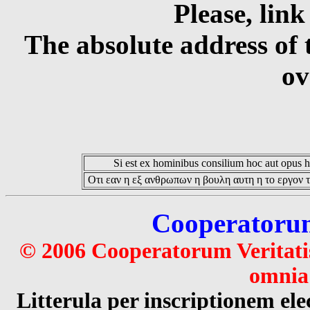
Please, link
The absolute address of 
ov
Si est ex hominibus consilium hoc aut opus hoc
Οτι εαν η εξ ανθρωπων η βουλη αυτη η το εργον τ
Cooperatorum 
© 2006 Cooperatorum Veritatis
omnia 
Litterula per inscriptionem 