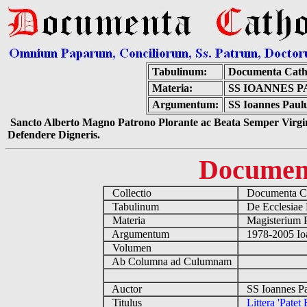
Tabulinum:
Documenta Cath
Materia:
SS IOANNES P
Argumentum:
SS Ioannes Paulus
Sancto Alberto Magno Patrono Plorante ac Beata Semper Virgin
Defendere Digneris.
Documen
Collectio
Documenta Ca
Tabulinum
De Ecclesiae 
Materia
Magisterium 
Argumentum
1978-2005 Ioa
Volumen
Ab Columna ad Culumnam
Auctor
SS Ioannes Pa
Titulus
Littera 'Patet