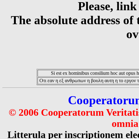
Please, link
The absolute address of 
ov
Si est ex hominibus consilium hoc aut opus hoc
Οτι εαν η εξ ανθρωπων η βουλη αυτη η το εργον τ
Cooperatorum 
© 2006 Cooperatorum Veritatis
omnia 
Litterula per inscriptionem 