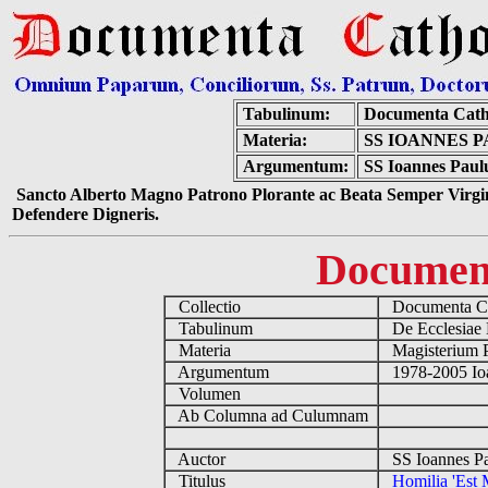
Tabulinum:
Documenta Cath
Materia:
SS IOANNES P
Argumentum:
SS Ioannes Paulu
Sancto Alberto Magno Patrono Plorante ac Beata Semper Virgin
Defendere Digneris.
Documen
Collectio
Documenta Ca
Tabulinum
De Ecclesiae 
Materia
Magisterium 
Argumentum
1978-2005 Ioa
Volumen
Ab Columna ad Culumnam
Auctor
SS Ioannes Pa
Titulus
Homilia 'Est 