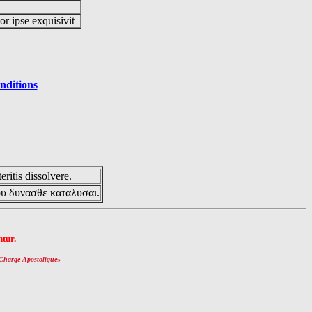
or ipse exquisivit
nditions
eritis dissolvere.
ου δυνασθε καταλυσαι.
tur.
Charge Apostolique
»