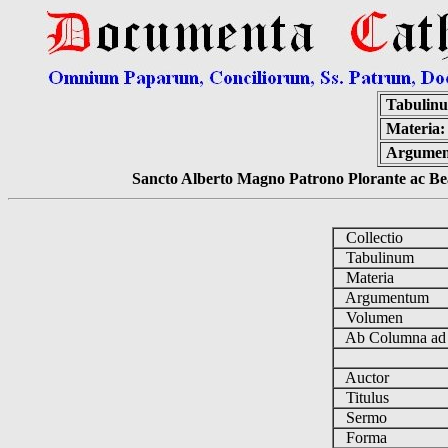
Tabulin
Materia:
Argumen
Sancto Alberto Magno Patrono Plorante ac Bea
Collectio
Tabulinum
Materia
Argumentum
Volumen
Ab Columna a
Auctor
Titulus
Sermo
Forma