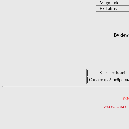
Magnitudo
Ex Libris
By down
Si est ex hominib
Οτι εαν η εξ ανθρωπω
© 2
«Ubi Petrus, ibi Ecc