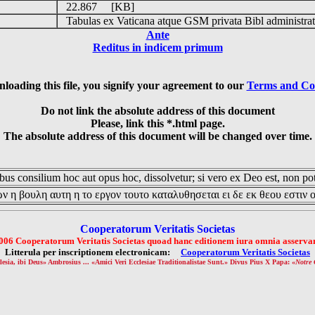
22.867 [KB]
Tabulas ex Vaticana atque GSM privata Bibl administrat
Ante
Reditus in indicem primum
loading this file, you signify your agreement to our
Terms and Co
Do not link the absolute address of this document
Please, link this *.html page.
The absolute address of this document will be changed over time.
us consilium hoc aut opus hoc, dissolvetur; si vero ex Deo est, non pot
ν η βουλη αυτη η το εργον τουτο καταλυθησεται ει δε εκ θεου εστιν 
Cooperatorum Veritatis Societas
006 Cooperatorum Veritatis Societas quoad hanc editionem iura omnia asservan
Litterula per inscriptionem electronicam:
Cooperatorum Veritatis Societas
lesia, ibi Deus» Ambrosius ... «Amici Veri Ecclesiae Traditionalistae Sunt.» Divus Pius X Papa: «
Notre 