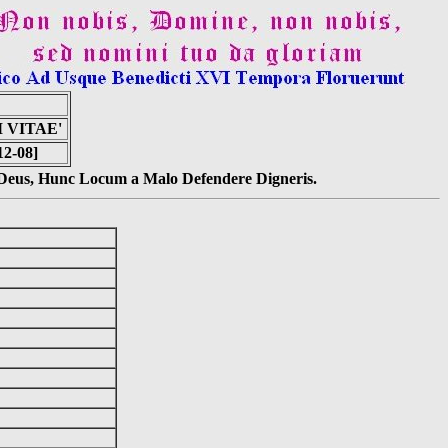
 VITAE'
12-08]
s Deus, Hunc Locum a Malo Defendere Digneris.