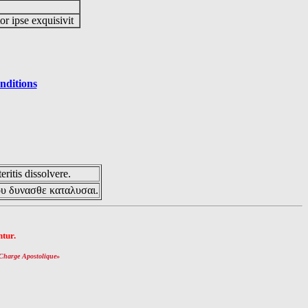
or ipse exquisivit
nditions
eritis dissolvere.
ου δυνασθε καταλυσαι.
tur.
Charge Apostolique
»