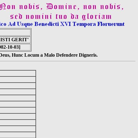
ISTI GERIT'
982-10-03]
s Deus, Hunc Locum a Malo Defendere Digneris.