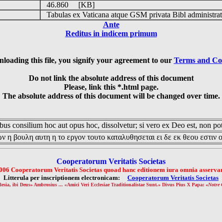
46.860 [KB]
Tabulas ex Vaticana atque GSM privata Bibl administrat
Ante
Reditus in indicem primum
loading this file, you signify your agreement to our
Terms and Co
Do not link the absolute address of this document
Please, link this *.html page.
The absolute address of this document will be changed over time.
us consilium hoc aut opus hoc, dissolvetur; si vero ex Deo est, non pot
ν η βουλη αυτη η το εργον τουτο καταλυθησεται ει δε εκ θεου εστιν 
Cooperatorum Veritatis Societas
006 Cooperatorum Veritatis Societas quoad hanc editionem iura omnia asservan
Litterula per inscriptionem electronicam:
Cooperatorum Veritatis Societas
lesia, ibi Deus» Ambrosius ... «Amici Veri Ecclesiae Traditionalistae Sunt.» Divus Pius X Papa: «
Notre 