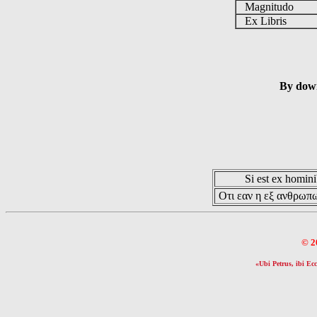
Magnitudo
Ex Libris
By down
Si est ex hominib
Οτι εαν η εξ ανθρωπω
© 2
«Ubi Petrus, ibi Ecc