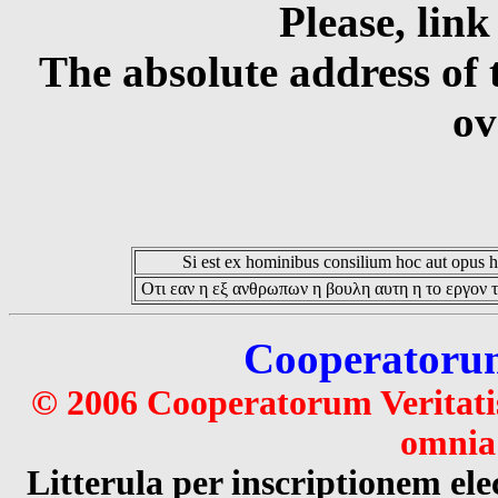
Please, link
The absolute address of 
ov
Si est ex hominibus consilium hoc aut opus hoc
Οτι εαν η εξ ανθρωπων η βουλη αυτη η το εργον τ
Cooperatorum 
© 2006 Cooperatorum Veritatis
omnia 
Litterula per inscriptionem 