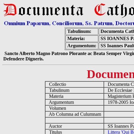
Tabulinum:
Documenta Cath
Materia:
SS IOANNES P
Argumentum:
SS Ioannes Paulu
Sancto Alberto Magno Patrono Plorante ac Beata Semper Virgin
Defendere Digneris.
Documen
Collectio
Documenta Ca
Tabulinum
De Ecclesiae 
Materia
Magisterium 
Argumentum
1978-2005 Ioa
Volumen
Ab Columna ad Culumnam
Auctor
SS Ioannes Pa
Titulus
Littera 'Qui 