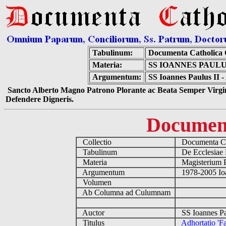
Tabulinum:
Documenta Catholica
Materia:
SS IOANNES PAULU
Argumentum:
SS Ioannes Paulus II -
Sancto Alberto Magno Patrono Plorante ac Beata Semper Virgin
Defendere Digneris.
Documen
Collectio
Documenta Ca
Tabulinum
De Ecclesiae 
Materia
Magisterium 
Argumentum
1978-2005 Ioa
Volumen
Ab Columna ad Culumnam
Auctor
SS Ioannes Pa
Titulus
Adhortatio 'Fa