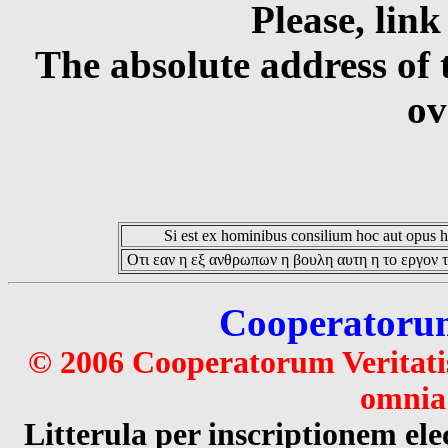
Please, link
The absolute address of 
ov
Si est ex hominibus consilium hoc aut opus hoc
Οτι εαν η εξ ανθρωπων η βουλη αυτη η το εργον τ
Cooperatorum 
© 2006 Cooperatorum Veritatis
omnia 
Litterula per inscriptionem 