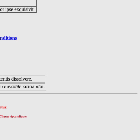
or ipse exquisivit
nditions
eritis dissolvere.
ου δυνασθε καταλυσαι.
tur.
Charge Apostolique
»