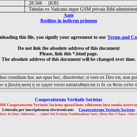
28.566 [KB]
Tabulas ex Vaticana atque GSM privata Bibl administrat
Ante
Reditus in indicem primum
loading this file, you signify your agreement to our
Terms and Co
Do not link the absolute address of this document
Please, link this *.html page.
The absolute address of this document will be changed over time.
us consilium hoc aut opus hoc, dissolvetur; si vero ex Deo est, non pot
ν η βουλη αυτη η το εργον τουτο καταλυθησεται ει δε εκ θεου εστιν 
Cooperatorum Veritatis Societas
006 Cooperatorum Veritatis Societas quoad hanc editionem iura omnia asservan
Litterula per inscriptionem electronicam:
Cooperatorum Veritatis Societas
lesia, ibi Deus» Ambrosius ... «Amici Veri Ecclesiae Traditionalistae Sunt.» Divus Pius X Papa: «
Notre 