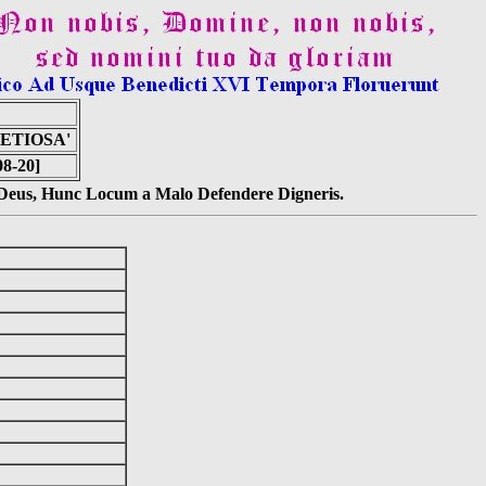
ETIOSA'
08-20]
s Deus, Hunc Locum a Malo Defendere Digneris.