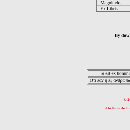
Magnitudo
Ex Libris
By down
Si est ex hominib
Οτι εαν η εξ ανθρωπω
© 2
«Ubi Petrus, ibi Ecc