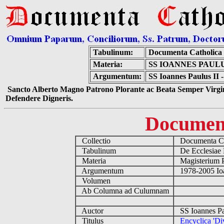
Tabulinum:
Documenta Catholica
Materia:
SS IOANNES PAULU
Argumentum:
SS Ioannes Paulus II -
Sancto Alberto Magno Patrono Plorante ac Beata Semper Virgin
Defendere Digneris.
Documen
Collectio
Documenta Ca
Tabulinum
De Ecclesiae 
Materia
Magisterium 
Argumentum
1978-2005 Ioa
Volumen
Ab Columna ad Culumnam
Auctor
SS Ioannes Pa
Titulus
Encyclica 'Div