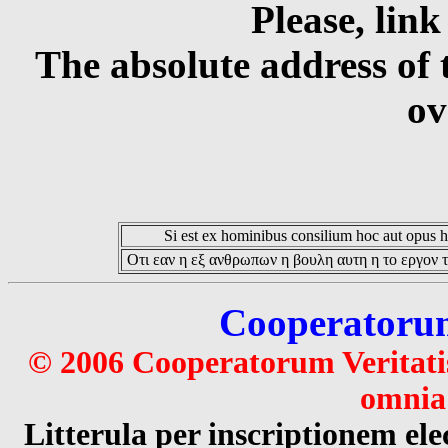
Please, link
The absolute address of 
ov
Si est ex hominibus consilium hoc aut opus hoc
Οτι εαν η εξ ανθρωπων η βουλη αυτη η το εργον τ
Cooperatorum 
© 2006 Cooperatorum Veritatis
omnia 
Litterula per inscriptionem 