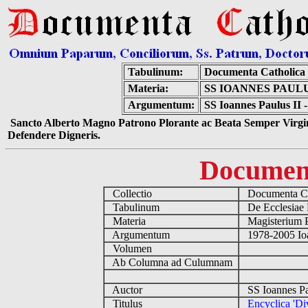
Tabulinum:
Documenta Catholica
Materia:
SS IOANNES PAULU
Argumentum:
SS Ioannes Paulus II -
Sancto Alberto Magno Patrono Plorante ac Beata Semper Virgin
Defendere Digneris.
Documen
Collectio
Documenta Ca
Tabulinum
De Ecclesiae 
Materia
Magisterium 
Argumentum
1978-2005 Ioa
Volumen
Ab Columna ad Culumnam
Auctor
SS Ioannes Pa
Titulus
Encyclica 'Div