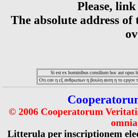
Please, link
The absolute address of 
ov
Si est ex hominibus consilium hoc aut opus hoc
Οτι εαν η εξ ανθρωπων η βουλη αυτη η το εργον τ
Cooperatorum 
© 2006 Cooperatorum Veritatis
omnia 
Litterula per inscriptionem 