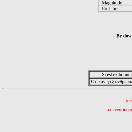
Magnitudo
Ex Libris
By down
Si est ex hominib
Οτι εαν η εξ ανθρωπω
© 2
«Ubi Petrus, ibi Ecc