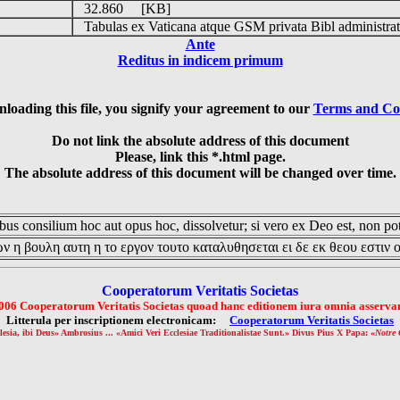
32.860 [KB]
Tabulas ex Vaticana atque GSM privata Bibl administrat
Ante
Reditus in indicem primum
loading this file, you signify your agreement to our
Terms and Co
Do not link the absolute address of this document
Please, link this *.html page.
The absolute address of this document will be changed over time.
us consilium hoc aut opus hoc, dissolvetur; si vero ex Deo est, non pot
ν η βουλη αυτη η το εργον τουτο καταλυθησεται ει δε εκ θεου εστιν 
Cooperatorum Veritatis Societas
006 Cooperatorum Veritatis Societas quoad hanc editionem iura omnia asservan
Litterula per inscriptionem electronicam:
Cooperatorum Veritatis Societas
lesia, ibi Deus» Ambrosius ... «Amici Veri Ecclesiae Traditionalistae Sunt.» Divus Pius X Papa: «
Notre 