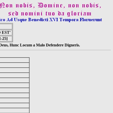
 EST'
1-25]
s Deus, Hunc Locum a Malo Defendere Digneris.