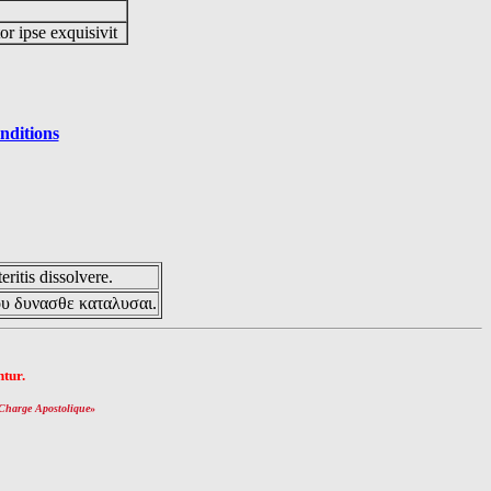
or ipse exquisivit
nditions
eritis dissolvere.
ου δυνασθε καταλυσαι.
tur.
Charge Apostolique
»