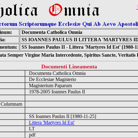
inum:
Documenta Catholica Omnia
ia:
SS IOANNES PAULUS II LITTERA 'MARTYRES ID
mentum:
SS Ioannes Paulus II - Littera 'Martyres Id Est' [1980-1
ta Semper Virgine Maria Intercedente, Spiritus Sancte, Veritati
Documenti Lineamenta
Documenta Catholica Omnia
De Ecclesiae Magisterio
Magisterium Paparum
1978-2005 Ioannes Paulus II
d Culumnam
SS Ioannes Paulus II [1980-11-25]
Littera 'Martyres Id Est'
LT
pdf