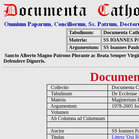
Tabulinum:
Documenta Cath
Materia:
SS IOANNES P
Argumentum:
SS Ioannes Paulus
Sancto Alberto Magno Patrono Plorante ac Beata Semper Virgin
Defendere Digneris.
Documen
Collectio
Documenta Ca
Tabulinum
De Ecclesiae 
Materia
Magisterium 
Argumentum
1978-2005 Ioa
Volumen
Ab Columna ad Culumnam
Auctor
SS Ioannes Pa
Titulus
Littera 'Qui 