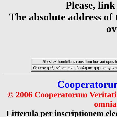
Please, link
The absolute address of 
ov
Si est ex hominibus consilium hoc aut opus hoc
Οτι εαν η εξ ανθρωπων η βουλη αυτη η το εργον τ
Cooperatorum 
© 2006 Cooperatorum Veritatis
omnia 
Litterula per inscriptionem 