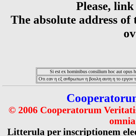
Please, link
The absolute address of 
ov
Si est ex hominibus consilium hoc aut opus hoc
Οτι εαν η εξ ανθρωπων η βουλη αυτη η το εργον τ
Cooperatorum 
© 2006 Cooperatorum Veritatis
omnia 
Litterula per inscriptionem 