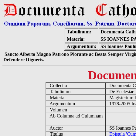
Tabulinum:
Documenta Cath
Materia:
SS IOANNES P
Argumentum:
SS Ioannes Paulu
Sancto Alberto Magno Patrono Plorante ac Beata Semper Virgin
Defendere Digneris.
Documen
Collectio
Documenta Ca
Tabulinum
De Ecclesiae 
Materia
Magisterium 
Argumentum
1978-2005 Ioa
Volumen
Ab Columna ad Culumnam
Auctor
SS Ioannes Pa
Titulus
Epistula 'Cu