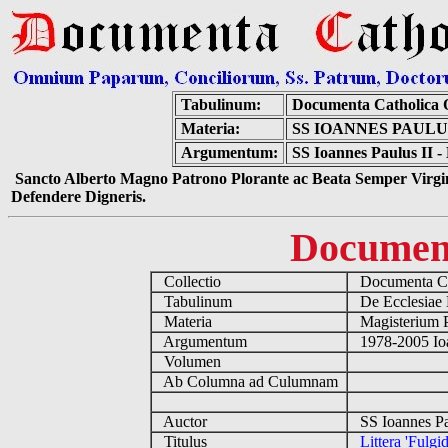
Tabulinum:
Documenta Catholica
Materia:
SS IOANNES PAULU
Argumentum:
SS Ioannes Paulus II -
Sancto Alberto Magno Patrono Plorante ac Beata Semper Virgin
Defendere Digneris.
Documen
Collectio
Documenta Ca
Tabulinum
De Ecclesiae 
Materia
Magisterium 
Argumentum
1978-2005 Ioa
Volumen
Ab Columna ad Culumnam
Auctor
SS Ioannes Pa
Titulus
Littera 'Fulg