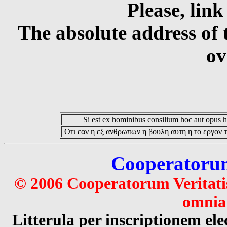
Please, link
The absolute address of 
ov
Si est ex hominibus consilium hoc aut opus hoc
Οτι εαν η εξ ανθρωπων η βουλη αυτη η το εργον τ
Cooperatorum 
© 2006 Cooperatorum Veritatis
omnia 
Litterula per inscriptionem 