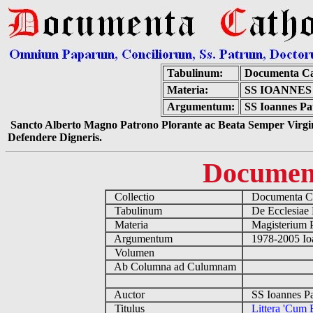
Tabulinum:
Documenta Ca
Materia:
SS IOANNES
Argumentum:
SS Ioannes Pau
Sancto Alberto Magno Patrono Plorante ac Beata Semper Virgin
Defendere Digneris.
Documen
Collectio
Documenta Ca
Tabulinum
De Ecclesiae 
Materia
Magisterium 
Argumentum
1978-2005 Ioa
Volumen
Ab Columna ad Culumnam
Auctor
SS Ioannes Pa
Titulus
Littera 'Cum 