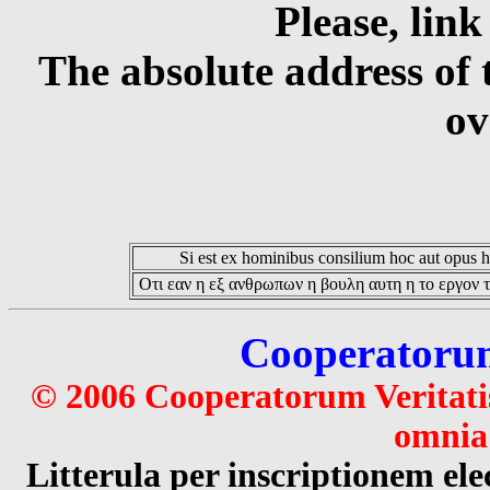
Please, link
The absolute address of 
ov
Si est ex hominibus consilium hoc aut opus hoc
Οτι εαν η εξ ανθρωπων η βουλη αυτη η το εργον τ
Cooperatorum 
© 2006 Cooperatorum Veritatis
omnia 
Litterula per inscriptionem 